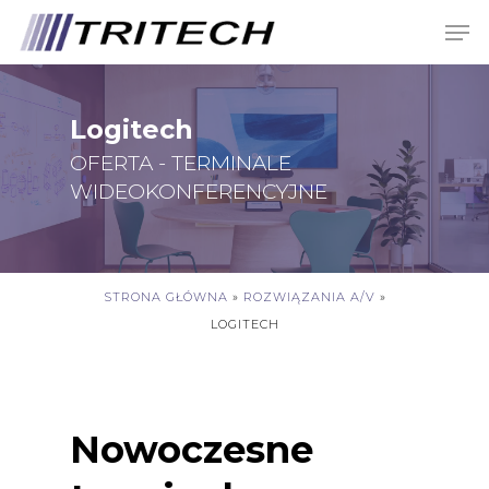
Skip
Men
to
main
content
Logitech
OFERTA - TERMINALE
WIDEOKONFERENCYJNE
STRONA GŁÓWNA
»
ROZWIĄZANIA A/V
»
LOGITECH
Nowoczesne